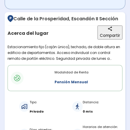
Calle de la Prosperidad, Escandón II Sección
Acerca del lugar
Compartir
Descripción del lugar
Estacionamiento fijo (cajón único), techado, de doble altura en
edificio de departamentos. Acceso individual con control
remoto de portón eléctrico. Seguridad privada de lunes a
viernes 7:00 a 16:00, y sábado de 7:00 a 12:00. Cámaras de
Modalidades de renta
seguridad 24/7.
Modalidad de Renta
Pensión Mensual
Características del estacionamiento
Tipo:
Distancia:
Privado
0 mts
Horarios de atención:
Días abiertos: