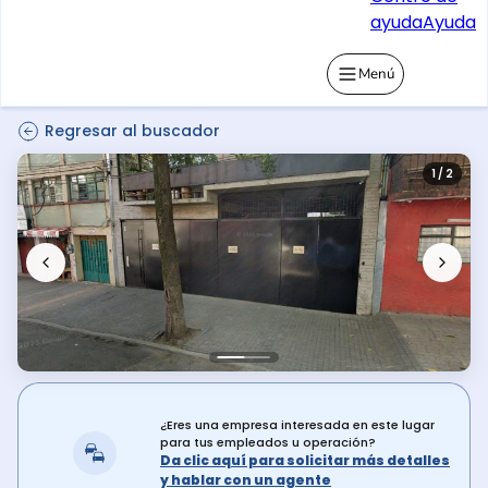
ayuda
Ayuda
Menú
Regresar al buscador
1 / 2
¿Eres una empresa interesada en este lugar
para tus empleados u operación?
Da clic aquí para solicitar más detalles
y hablar con un agente