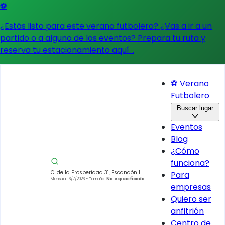
⚽
¿Estás listo para este verano futbolero? ¿Vas a ir a un
partido o a alguno de los eventos?
Prepara tu ruta y
reserva tu estacionamiento aquí.
.
⚽ Verano
Futbolero
Buscar lugar
Eventos
Blog
¿Cómo
funciona?
C. de la Prosperidad 31, Escandón II
Para
Secc, Miguel Hidalgo, 11800 Ciudad
Mensual: 6/7/2026
- Tamaño:
No especificado
empresas
de México, CDMX, Mexico
Quiero ser
anfitrión
Centro de