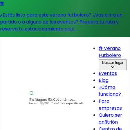
⚽
¿Estás listo para este verano futbolero? ¿Vas a ir a un
partido o a alguno de los eventos?
Prepara tu ruta y
reserva tu estacionamiento aquí.
.
⚽ Verano
Futbolero
Buscar lugar
Eventos
Blog
¿Cómo
funciona?
Río Niagara 53, Cuauhtémoc,
Para
06500 Ciudad de México, CDMX,
Mensual: 6/7/2026
- Tamaño:
No especificado
empresas
México
Quiero ser
anfitrión
Centro de