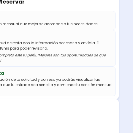
 Reservar
ión mensual que mejor se acomode a tus necesidades.
citud de renta con la información necesaria y envíala. El
48hrs para poder revisarla.
mpleto esté tu perfil, ¡Mejores son tus oportunidades de que
!
ta
ución de tu solicitud y con eso ya podrás visualizar las
a que tu entrada sea sencilla y comience tu pensión mensual