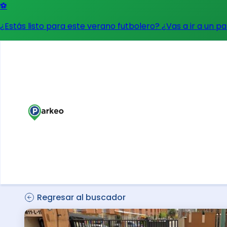
⚽
¿Estás listo para este verano futbolero? ¿Vas a ir a un p
Regresar al buscador