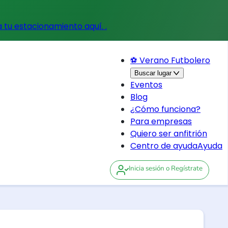
a tu estacionamiento aquí.
.
⚽ Verano Futbolero
Buscar lugar
Eventos
Blog
¿Cómo funciona?
Para empresas
Quiero ser anfitrión
Centro de ayuda
Ayuda
Inicia sesión
o Regístrate