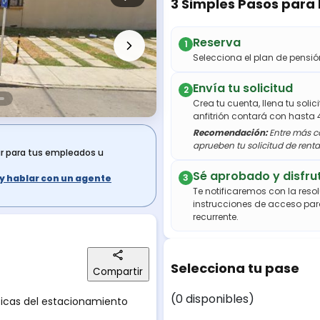
3 Simples Pasos para
Reserva
1
Selecciona el plan de pens
Envía tu solicitud
2
Crea tu cuenta, llena tu soli
anfitrión contará con hasta 
Recomendación:
Entre más co
aprueben tu solicitud de renta
ar para tus empleados u
Sé aprobado y disfru
3
s y hablar con un agente
Te notificaremos con la resol
instrucciones de acceso par
recurrente.
Selecciona tu pase
Compartir
(0 disponibles)
íficas del estacionamiento