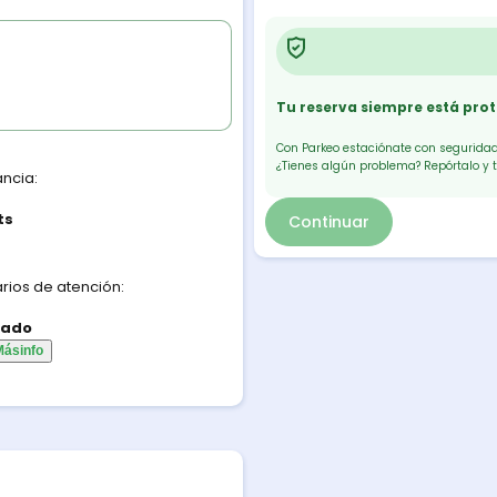
Tu reserva siempre está pro
Con Parkeo estaciónate con seguridad.
¿Tienes algún problema? Repórtalo y 
ancia:
ts
Continuar
rios de atención:
iado
Más
info