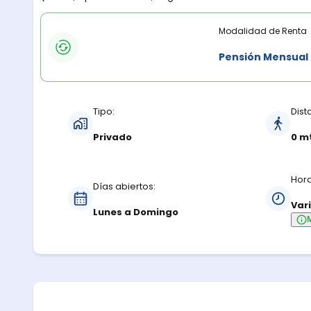
Modalidades de renta
Modalidad de Renta
Pensión Mensual
Características del estacionamiento
Tipo:
Dist
Privado
0 m
Hora
Días abiertos:
Var
Lunes a Domingo