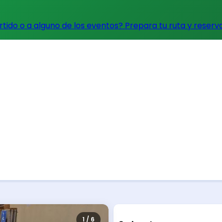
artido o a alguno de los eventos?
Prepara tu ruta y reserv
1 / 6