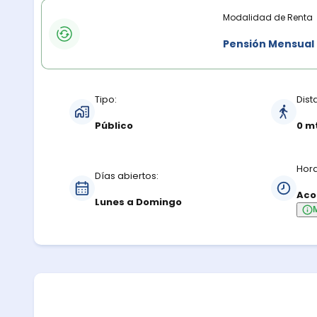
Modalidades de renta
Modalidad de Renta
Pensión Mensual
Características del estacionamiento
Tipo:
Dist
Público
0 m
Hora
Días abiertos:
Aco
Lunes a Domingo