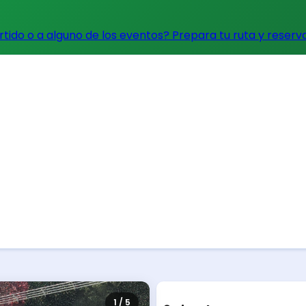
artido o a alguno de los eventos?
Prepara tu ruta y reserv
1 / 5