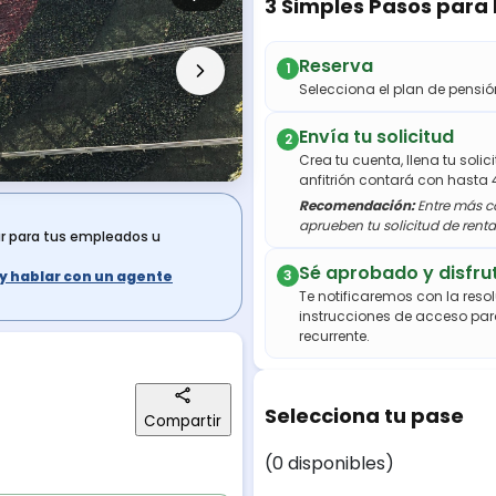
3 Simples Pasos para
Reserva
1
Selecciona el plan de pens
Envía tu solicitud
2
Crea tu cuenta, llena tu soli
anfitrión contará con hasta 
Recomendación:
Entre más co
aprueben tu solicitud de renta
ar para tus empleados u
Sé aprobado y disfru
3
s y hablar con un agente
Te notificaremos con la resol
instrucciones de acceso par
recurrente.
Selecciona tu pase
Compartir
(0 disponibles)