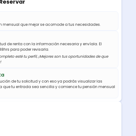
 Reservar
ión mensual que mejor se acomode a tus necesidades.
citud de renta con la información necesaria y envíala. El
48hrs para poder revisarla.
mpleto esté tu perfil, ¡Mejores son tus oportunidades de que
!
ta
ución de tu solicitud y con eso ya podrás visualizar las
a que tu entrada sea sencilla y comience tu pensión mensual