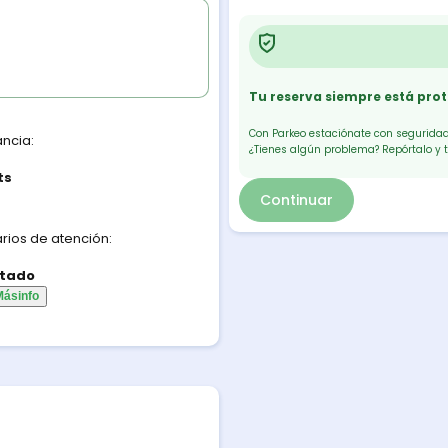
Tu reserva siempre está pro
Con Parkeo estaciónate con seguridad.
ancia:
¿Tienes algún problema? Repórtalo y 
ts
Continuar
rios de atención:
tado
Más
info