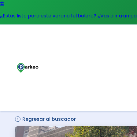
⚽
¿Estás listo para este verano futbolero? ¿Vas a ir a un p
Regresar al buscador