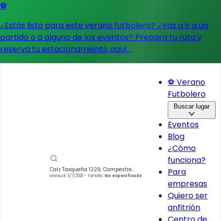
⚽
¿Estás listo para este verano futbolero? ¿Vas a ir a un
partido o a alguno de los eventos?
Prepara tu ruta y
reserva tu estacionamiento aquí.
.
⚽ Verano
Futbolero
Buscar lugar
Eventos
Blog
¿Cómo
funciona?
Calz Taxqueña 1229, Campestre
Para
Churubusco, Coyoacán, 04200
Mensual: 6/7/2026
- Tamaño:
No especificado
empresas
Ciudad de México, CDMX, México
Quiero ser
anfitrión
Centro de