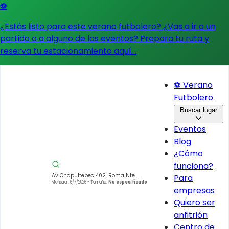
⚽
¿Estás listo para este verano futbolero? ¿Vas a ir a un
partido o a alguno de los eventos?
Prepara tu ruta y
reserva tu estacionamiento aquí.
.
⚽ Verano
Futbolero
Buscar lugar
Eventos
Blog
¿Cómo
funciona?
Av Chapultepec 402, Roma Nte.,
Para
Cuauhtémoc, 06700 Ciudad de
Mensual: 6/7/2026
- Tamaño:
No especificado
empresas
México, CDMX, México
Quiero ser
anfitrión
Centro de