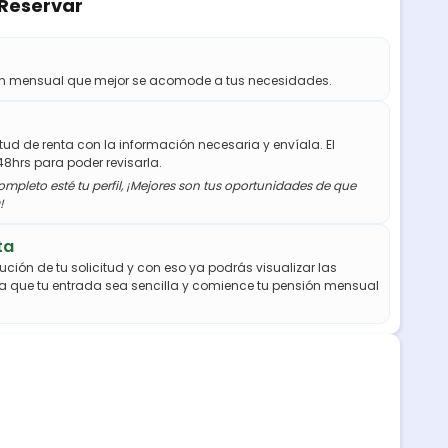
 Reservar
ión mensual que mejor se acomode a tus necesidades.
citud de renta con la información necesaria y envíala. El
48hrs para poder revisarla.
mpleto esté tu perfil, ¡Mejores son tus oportunidades de que
!
ta
ución de tu solicitud y con eso ya podrás visualizar las
a que tu entrada sea sencilla y comience tu pensión mensual