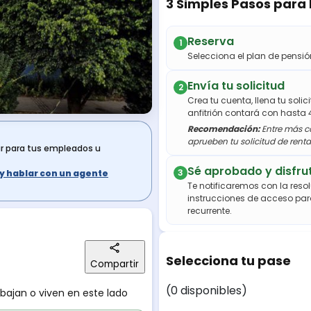
3 Simples Pasos para
Reserva
1
Selecciona el plan de pens
Envía tu solicitud
2
Crea tu cuenta, llena tu soli
anfitrión contará con hasta 
Recomendación:
Entre más co
aprueben tu solicitud de renta
ar para tus empleados u
Sé aprobado y disfru
3
s y hablar con un agente
Te notificaremos con la resol
instrucciones de acceso par
recurrente.
Selecciona tu pase
Compartir
(0 disponibles)
abajan o viven en este lado