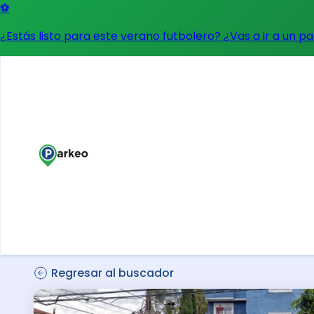
⚽
¿Estás listo para este verano futbolero? ¿Vas a ir a un p
Regresar al buscador