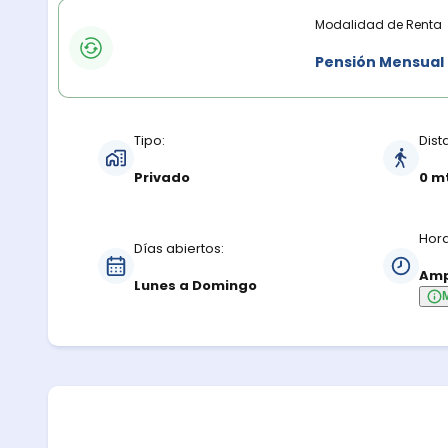
Modalidades de renta
Modalidad de Renta
Pensión Mensual
Características del estacionamiento
Tipo:
Dist
Privado
0 m
Hora
Días abiertos:
Amp
Lunes a Domingo