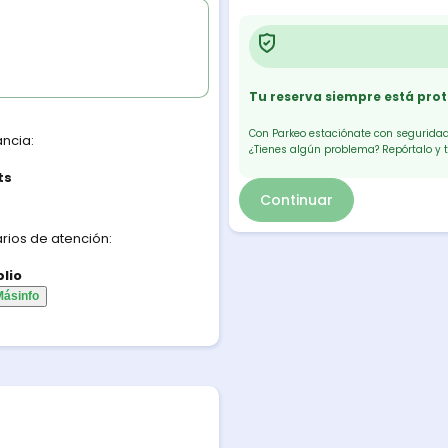
Tu reserva siempre está pro
Con Parkeo estaciónate con seguridad.
ancia:
¿Tienes algún problema? Repórtalo y 
ts
Continuar
rios de atención:
lio
Más
info