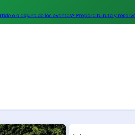
artido o a alguno de los eventos?
Prepara tu ruta y reserv