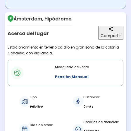
Ámsterdam, Hipódromo
Acerca del lugar
Compartir
Descripción del lugar
Estacionamiento en terreno baldío en gran zona de la colonia
Condesa, con vigilancia.
Modalidades de renta
Modalidad de Renta
Pensión Mensual
Características del estacionamiento
Tipo:
Distancia:
Público
0 mts
Horarios de atención:
Días abiertos: