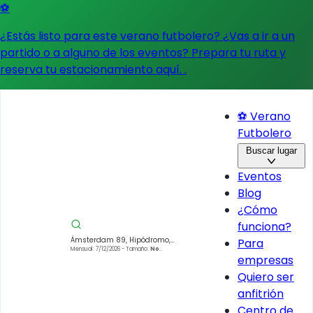
⚽
¿Estás listo para este verano futbolero? ¿Vas a ir a un
partido o a alguno de los eventos?
Prepara tu ruta y
reserva tu estacionamiento aquí.
.
⚽ Verano
Futbolero
Buscar lugar
Eventos
Blog
¿Cómo
funciona?
Ámsterdam 89, Hipódromo,
Para
Cuauhtémoc, 06100 Ciudad de
Mensual: 7/12/2026
- Tamaño:
No
empresas
especificado
México, CDMX, México
Quiero ser
anfitrión
Centro de