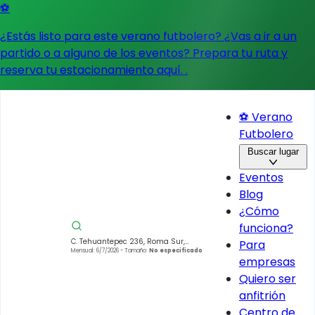
⚽
¿Estás listo para este verano futbolero? ¿Vas a ir a un
partido o a alguno de los eventos?
Prepara tu ruta y
reserva tu estacionamiento aquí.
.
⚽ Verano
Futbolero
Buscar lugar
Eventos
Blog
¿Cómo
funciona?
C. Tehuantepec 236, Roma Sur,
Para
Cuauhtémoc, 06760 Ciudad de
Mensual: 6/7/2026
- Tamaño:
No especificado
empresas
México, CDMX, México
Quiero ser
anfitrión
Centro de