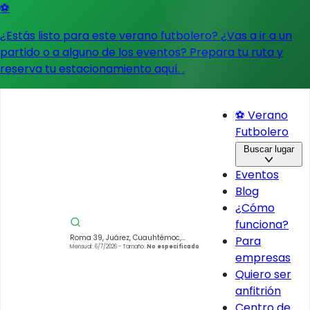
⚽
¿Estás listo para este verano futbolero? ¿Vas a ir a un
partido o a alguno de los eventos?
Prepara tu ruta y
reserva tu estacionamiento aquí.
.
⚽ Verano
Futbolero
Buscar lugar
Eventos
Blog
¿Cómo
funciona?
Roma 39, Juárez, Cuauhtémoc,
Para
06600 Juárez, CDMX, México
Mensual: 6/7/2026
- Tamaño:
No especificado
empresas
Quiero ser
anfitrión
Centro de