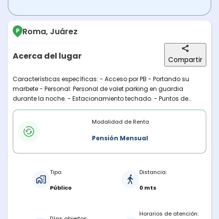
Roma, Juárez
Acerca del lugar
Compartir
Descripción del lugar
Características específicas: - Acceso por PB - Portando su
marbete - Personal: Personal de valet parking en guardia
durante la noche. - Estacionamiento techado. - Puntos de
referencia cercanos: Ubicado sobre Viena y Hamburgo (En
Modalidades de renta
esquina con un Oxxo) - Servicio de lavadas ajeno a la empresa
Modalidad de Renta
(proporcionado por choferes)
Pensión Mensual
Características del estacionamiento
Tipo:
Distancia:
Público
0 mts
Horarios de atención:
Días abiertos: