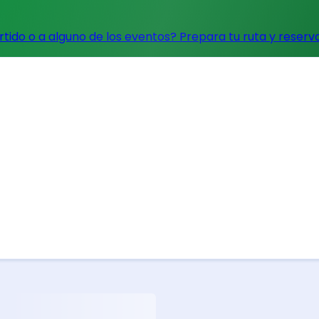
artido o a alguno de los eventos?
Prepara tu ruta y reserv