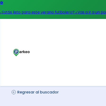
⚽
¿Estás listo para este verano futbolero? ¿Vas a ir a un p
Regresar al buscador