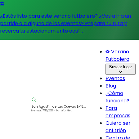
⚽
¿Estás listo para este verano futbolero? ¿Vas a ir a un
partido o a alguno de los eventos?
Prepara tu ruta y
reserva tu estacionamiento aquí.
.
⚽ Verano
Futbolero
Buscar lugar
Eventos
Blog
¿Cómo
funciona?
San Agustín de Las Cuevas L-15,
Para
San Andrés Totoltepec, Tlalpan,
Mensual: 7/12/2026
- Tamaño:
No
empresas
especificado
14410 Ciudad de México, CDMX,
México
Quiero ser
anfitrión
Centro de