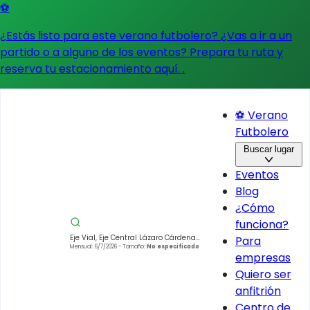
⚽
¿Estás listo para este verano futbolero? ¿Vas a ir a un
partido o a alguno de los eventos?
Prepara tu ruta y
reserva tu estacionamiento aquí.
.
⚽ Verano
Futbolero
Buscar lugar
Eventos
Blog
¿Cómo
funciona?
Eje Vial, Eje Central Lázaro Cárdenas
Para
42, Guerrero, Cuauhtémoc, 06300
Mensual: 6/7/2026
- Tamaño:
No especificado
empresas
Ciudad de México, CDMX, Mexico
Quiero ser
anfitrión
Centro de