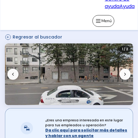
ayuda
Ayuda
Menú
Regresar al buscador
1 / 2
¿Eres una empresa interesada en este lugar
para tus empleados u operación?
Da clic aquí para solicitar más detalles
y hablar con un agente