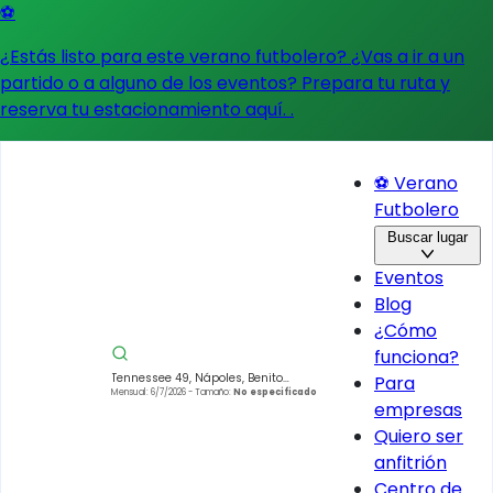
⚽
¿Estás listo para este verano futbolero? ¿Vas a ir a un
partido o a alguno de los eventos?
Prepara tu ruta y
reserva tu estacionamiento aquí.
.
⚽ Verano
Futbolero
Buscar lugar
Eventos
Blog
¿Cómo
funciona?
Tennessee 49, Nápoles, Benito
Para
Juárez, 03840 Ciudad de México,
Mensual: 6/7/2026
- Tamaño:
No especificado
empresas
CDMX, México
Quiero ser
anfitrión
Centro de