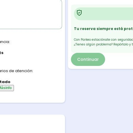
Tu reserva siempre está pro
Con Parkeo estaciónate con seguridad.
ancia:
¿Tienes algún problema? Repórtalo y 
ts
Continuar
rios de atención:
tado
Más
info