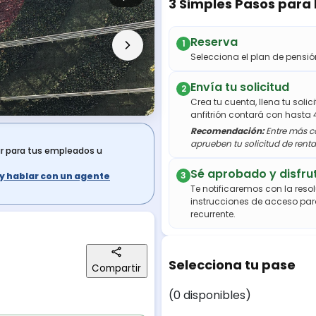
3 Simples Pasos para
Reserva
1
Selecciona el plan de pens
Envía tu solicitud
2
Crea tu cuenta, llena tu soli
anfitrión contará con hasta 
Recomendación:
Entre más co
aprueben tu solicitud de renta
ar para tus empleados u
Sé aprobado y disfru
3
s y hablar con un agente
Te notificaremos con la resol
instrucciones de acceso par
recurrente.
Selecciona tu pase
Compartir
(0 disponibles)