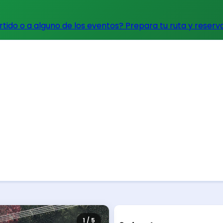
artido o a alguno de los eventos?
Prepara tu ruta y reserv
1 / 5