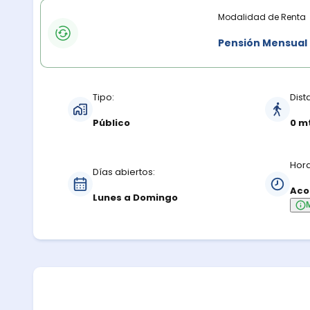
Modalidades de renta
Modalidad de Renta
Pensión Mensual
Características del estacionamiento
Tipo:
Dist
Público
0 m
Hora
Días abiertos:
Aco
Lunes a Domingo