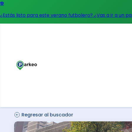
⚽
¿Estás listo para este verano futbolero? ¿Vas a ir a un p
Regresar al buscador