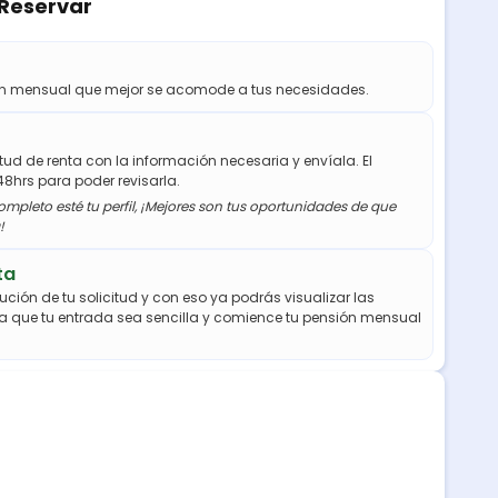
 Reservar
ión mensual que mejor se acomode a tus necesidades.
citud de renta con la información necesaria y envíala. El
48hrs para poder revisarla.
mpleto esté tu perfil, ¡Mejores son tus oportunidades de que
!
ta
ución de tu solicitud y con eso ya podrás visualizar las
a que tu entrada sea sencilla y comience tu pensión mensual