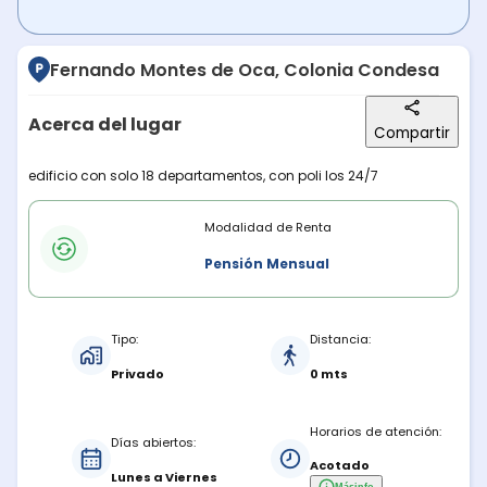
Fernando Montes de Oca, Colonia Condesa
Acerca del lugar
Compartir
Descripción del lugar
edificio con solo 18 departamentos, con poli los 24/7
Modalidades de renta
Modalidad de Renta
Pensión Mensual
Características del estacionamiento
Tipo:
Distancia:
Privado
0 mts
Horarios de atención:
Días abiertos:
Acotado
Lunes a Viernes
Más
info