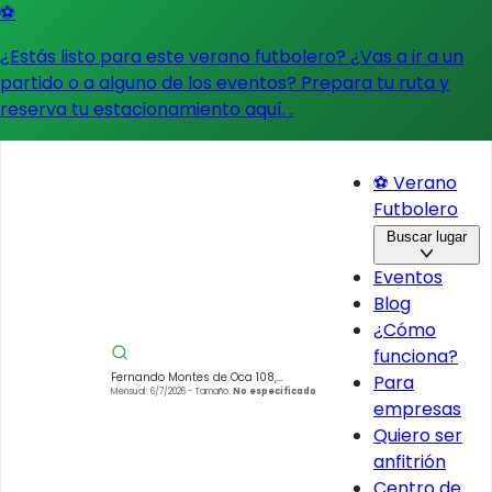
⚽
¿Estás listo para este verano futbolero? ¿Vas a ir a un
partido o a alguno de los eventos?
Prepara tu ruta y
reserva tu estacionamiento aquí.
.
⚽ Verano
Futbolero
Buscar lugar
Eventos
Blog
¿Cómo
funciona?
Fernando Montes de Oca 108,
Para
Colonia Condesa, Cuauhtémoc,
Mensual: 6/7/2026
- Tamaño:
No especificado
empresas
06140 Ciudad de México, CDMX,
Mexico
Quiero ser
anfitrión
Centro de