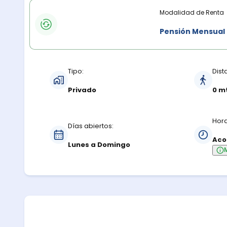
Modalidades de renta
Modalidad de Renta
Pensión Mensual
Características del estacionamiento
Tipo:
Dist
Privado
0 m
Hora
Días abiertos:
Aco
Lunes a Domingo