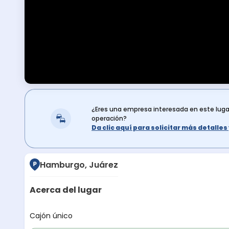
¿Eres una empresa interesada en este lug
operación?
Da clic aquí para solicitar más detalle
Hamburgo, Juárez
Acerca del lugar
Descripción del lugar
Cajón único