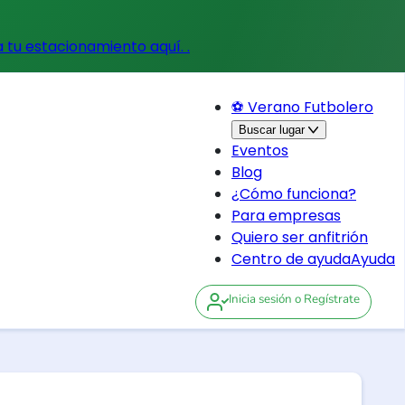
a tu estacionamiento aquí.
.
⚽ Verano Futbolero
Buscar lugar
Eventos
Blog
¿Cómo funciona?
Para empresas
Quiero ser anfitrión
Centro de ayuda
Ayuda
Inicia sesión
o Regístrate