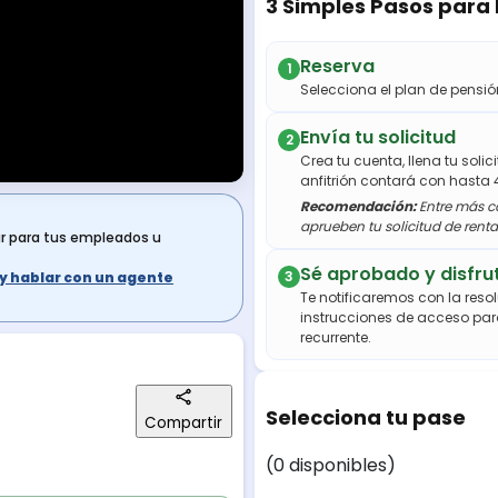
3 Simples Pasos para
Reserva
1
Selecciona el plan de pens
Envía tu solicitud
2
Crea tu cuenta, llena tu soli
anfitrión contará con hasta 
Recomendación:
Entre más co
aprueben tu solicitud de renta
ar para tus empleados u
Sé aprobado y disfru
3
s y hablar con un agente
Te notificaremos con la resol
instrucciones de acceso par
recurrente.
Selecciona tu pase
Compartir
(0 disponibles)