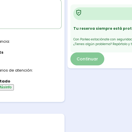
Tu reserva siempre está pro
Con Parkeo estaciónate con seguridad.
ancia:
¿Tienes algún problema? Repórtalo y 
ts
Continuar
rios de atención:
tado
Más
info