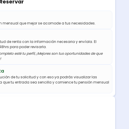
 Reservar
ión mensual que mejor se acomode a tus necesidades.
citud de renta con la información necesaria y envíala. El
48hrs para poder revisarla.
mpleto esté tu perfil, ¡Mejores son tus oportunidades de que
!
ta
ución de tu solicitud y con eso ya podrás visualizar las
a que tu entrada sea sencilla y comience tu pensión mensual