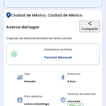
Ciudad de México, Ciudad de México
Acerca del lugar
Compartir
Descripción del lugar
Cajones de estacionamiento en área común
Modalidades de renta
Modalidad de Renta
Pensión Mensual
Características del estacionamiento
Tipo:
Distancia:
Privado
0 mts
Horarios de atención:
Días abiertos:
Acotado
Lunes a Domingo
Más
info