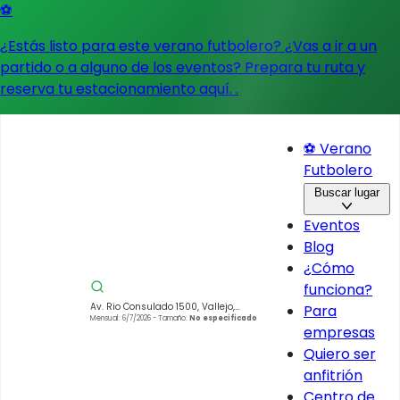
⚽
¿Estás listo para este verano futbolero? ¿Vas a ir a un
partido o a alguno de los eventos?
Prepara tu ruta y
reserva tu estacionamiento aquí.
.
⚽ Verano
Futbolero
Buscar lugar
Eventos
Blog
¿Cómo
funciona?
Av. Rio Consulado 1500, Vallejo,
Para
Gustavo A. Madero, 07870 Ciudad
Mensual: 6/7/2026
- Tamaño:
No especificado
empresas
de México, CDMX, México
Quiero ser
anfitrión
Centro de