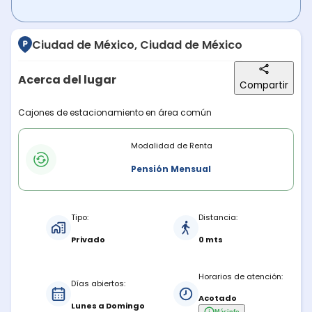
Ciudad de México, Ciudad de México
Acerca del lugar
Compartir
Descripción del lugar
Cajones de estacionamiento en área común
Modalidades de renta
Modalidad de Renta
Pensión Mensual
Características del estacionamiento
Tipo:
Distancia:
Privado
0 mts
Horarios de atención:
Días abiertos:
Acotado
Lunes a Domingo
Más
info