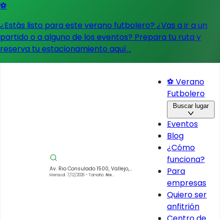
⚽
¿Estás listo para este verano futbolero? ¿Vas a ir a un
partido o a alguno de los eventos?
Prepara tu ruta y
reserva tu estacionamiento aquí.
.
⚽ Verano
Futbolero
Buscar lugar
Eventos
Blog
¿Cómo
funciona?
Av. Rio Consulado 1500, Vallejo,
Para
Gustavo A. Madero, 07870 Ciudad
Mensual: 7/12/2026
- Tamaño:
No
empresas
especificado
de México, CDMX, México
Quiero ser
anfitrión
Centro de