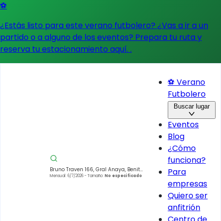
⚽
¿Estás listo para este verano futbolero? ¿Vas a ir a un
partido o a alguno de los eventos?
Prepara tu ruta y
reserva tu estacionamiento aquí.
.
⚽ Verano
Futbolero
Buscar lugar
Eventos
Blog
¿Cómo
funciona?
Bruno Traven 166, Gral Anaya, Benito
Para
Juárez, 03340 Ciudad de México,
Mensual: 6/7/2026
- Tamaño:
No especificado
empresas
CDMX, México
Quiero ser
anfitrión
Centro de