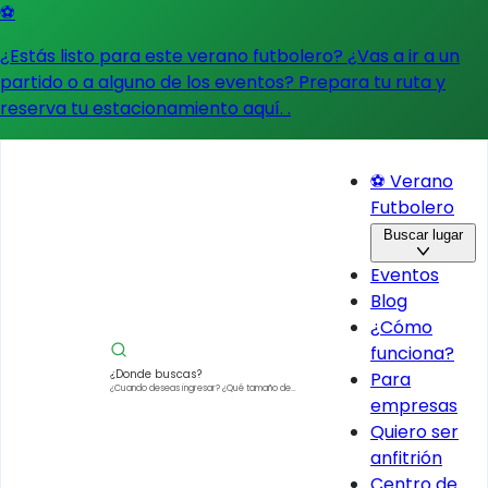
⚽
¿Estás listo para este verano futbolero? ¿Vas a ir a un
partido o a alguno de los eventos?
Prepara tu ruta y
reserva tu estacionamiento aquí.
.
⚽ Verano
Futbolero
Buscar lugar
Eventos
Blog
¿Cómo
funciona?
¿Donde buscas?
Para
¿Cuando deseas ingresar?
¿Qué tamaño de
empresas
vehículo?
Quiero ser
anfitrión
Centro de