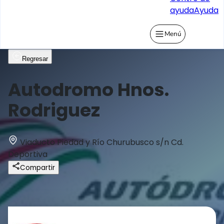
ayuda
Ayuda
Menú
Regresar
Autodromo Hnos.
Rodriguez
Viaducto Piedad y Río Churubusco s/n Cd.
Deportiva
Compartir