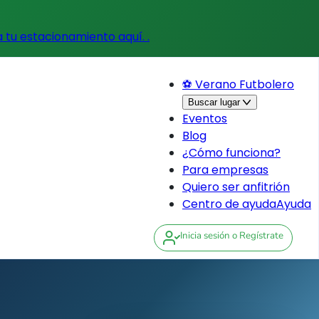
a tu estacionamiento aquí.
.
⚽ Verano Futbolero
Buscar lugar
Eventos
Blog
¿Cómo funciona?
Para empresas
Quiero ser anfitrión
Centro de ayuda
Ayuda
Inicia sesión
o Regístrate