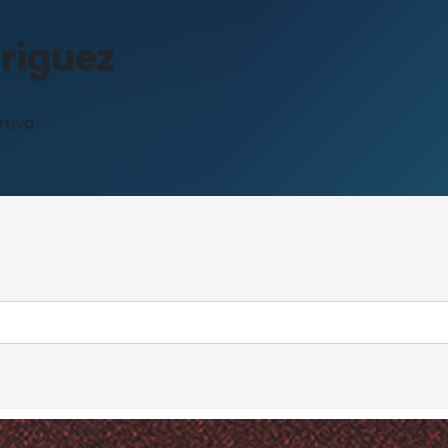
riguez
rtiva