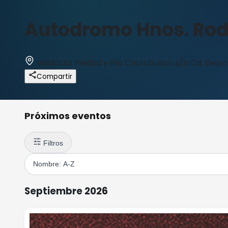
Autodromo Hnos. Rod
Viaducto Piedad y Río Churubusco s/n Cd. Depo
Compartir
Próximos eventos
Filtros
Septiembre 2026