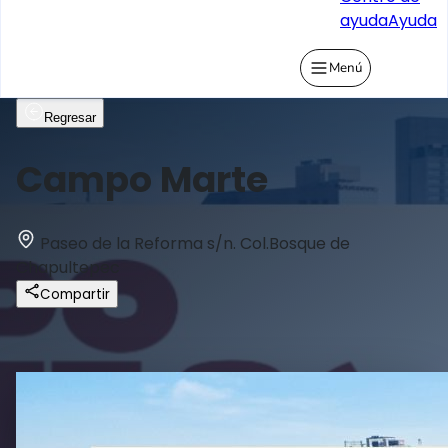
ayuda
Ayuda
Menú
Regresar
Campo Marte
Paseo de la Reforma s/n. Col.Bosque de
Chapultepec
Compartir