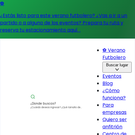
⚽
¿Estás listo para este verano futbolero? ¿Vas a ir a un
partido o a alguno de los eventos?
Prepara tu ruta y
reserva tu estacionamiento aquí.
.
⚽ Verano
Futbolero
Buscar lugar
Eventos
Blog
¿Cómo
funciona?
¿Donde buscas?
Para
¿Cuando deseas ingresar?
¿Qué tamaño de
empresas
vehículo?
Quiero ser
anfitrión
Centro de