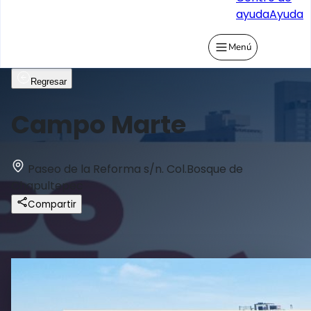
ayuda
Ayuda
Menú
Regresar
Campo Marte
Paseo de la Reforma s/n. Col.Bosque de
Chapultepec
Compartir