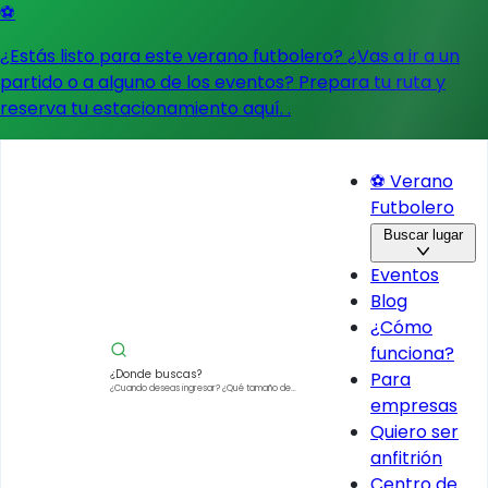
⚽
¿Estás listo para este verano futbolero? ¿Vas a ir a un
partido o a alguno de los eventos?
Prepara tu ruta y
reserva tu estacionamiento aquí.
.
⚽ Verano
Futbolero
Buscar lugar
Eventos
Blog
¿Cómo
funciona?
¿Donde buscas?
Para
¿Cuando deseas ingresar?
¿Qué tamaño de
empresas
vehículo?
Quiero ser
anfitrión
Centro de