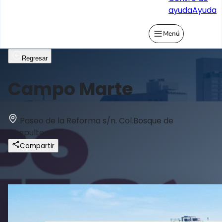
ayuda
Ayuda
Menú
Regresar
Campo Marte
Paseo de la Reforma s/n. Col.Bosque de
Chapultepec
Compartir