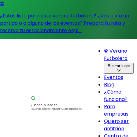
⚽
¿Estás listo para este verano futbolero? ¿Vas a ir a un
partido o a alguno de los eventos?
Prepara tu ruta y
reserva tu estacionamiento aquí.
.
⚽ Verano
Futbolero
Buscar lugar
Eventos
Blog
¿Cómo
funciona?
¿Donde buscas?
Para
¿Cuando deseas ingresar?
¿Qué tamaño de
empresas
vehículo?
Quiero ser
anfitrión
Centro de