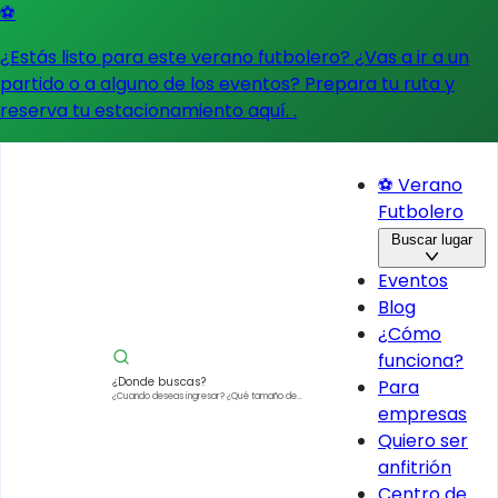
⚽
¿Estás listo para este verano futbolero? ¿Vas a ir a un
partido o a alguno de los eventos?
Prepara tu ruta y
reserva tu estacionamiento aquí.
.
⚽ Verano
Futbolero
Buscar lugar
Eventos
Blog
¿Cómo
funciona?
¿Donde buscas?
Para
¿Cuando deseas ingresar?
¿Qué tamaño de
empresas
vehículo?
Quiero ser
anfitrión
Centro de