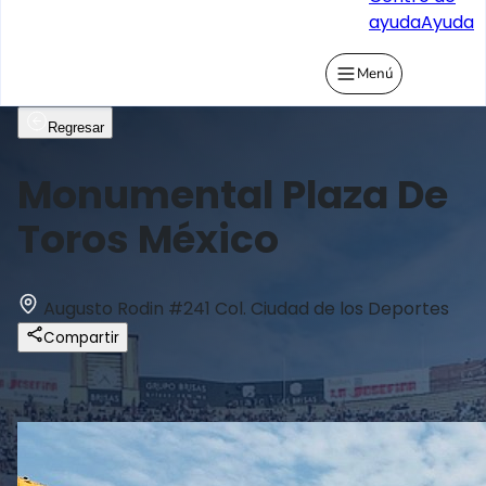
ayuda
Ayuda
Menú
Regresar
Monumental Plaza De
Toros México
Augusto Rodin #241 Col. Ciudad de los Deportes
Compartir