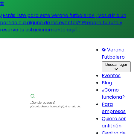
⚽
¿Estás listo para este verano futbolero? ¿Vas a ir a un
partido o a alguno de los eventos?
Prepara tu ruta y
reserva tu estacionamiento aquí.
.
⚽ Verano
Futbolero
Buscar lugar
Eventos
Blog
¿Cómo
funciona?
¿Donde buscas?
Para
¿Cuando deseas ingresar?
¿Qué tamaño de
empresas
vehículo?
Quiero ser
anfitrión
Centro de