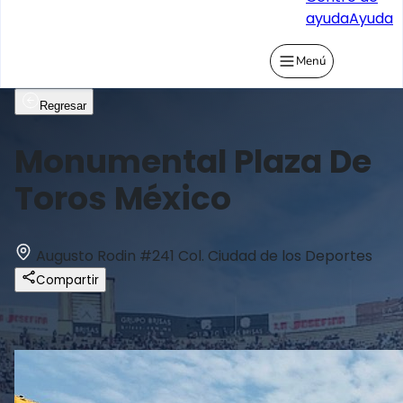
ayuda
Ayuda
Menú
Regresar
Monumental Plaza De
Toros México
Augusto Rodin #241 Col. Ciudad de los Deportes
Compartir