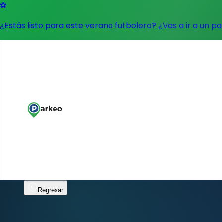
⚽
¿Estás listo para este verano futbolero? ¿Vas a ir a un p
Regresar