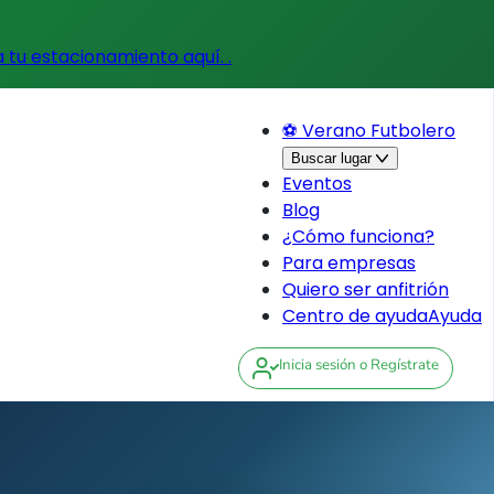
a tu estacionamiento aquí.
.
⚽ Verano Futbolero
Buscar lugar
Eventos
Blog
¿Cómo funciona?
Para empresas
Quiero ser anfitrión
Centro de ayuda
Ayuda
Inicia sesión
o Regístrate