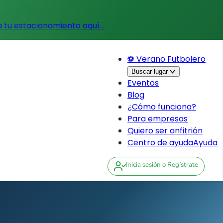
a tu estacionamiento aquí.
.
⚽ Verano Futbolero
Buscar lugar
Eventos
Blog
¿Cómo funciona?
Para empresas
Quiero ser anfitrión
Centro de ayuda
Ayuda
Inicia sesión
o Regístrate