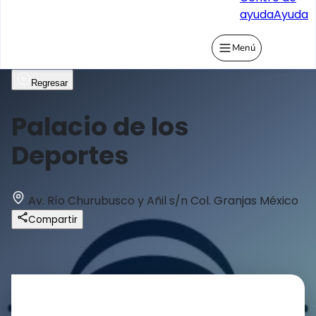
ayuda
Ayuda
Menú
Regresar
Palacio de los
Deportes
Av. Río Churubusco y Añil s/n Col. Granjas México
Compartir