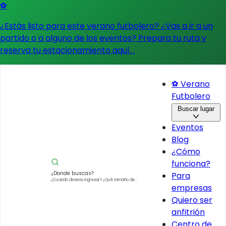
⚽
¿Estás listo para este verano futbolero? ¿Vas a ir a un
partido o a alguno de los eventos?
Prepara tu ruta y
reserva tu estacionamiento aquí.
.
⚽ Verano
Futbolero
Buscar lugar
Eventos
Blog
¿Cómo
funciona?
¿Donde buscas?
Para
¿Cuando deseas ingresar?
¿Qué tamaño de
empresas
vehículo?
Quiero ser
anfitrión
Centro de