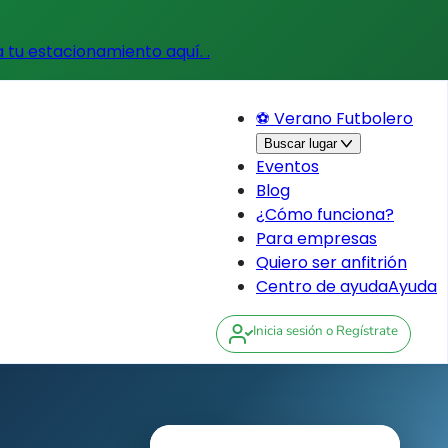
a tu estacionamiento aquí.
.
⚽ Verano Futbolero
Buscar lugar
Eventos
Blog
¿Cómo funciona?
Para empresas
Quiero ser anfitrión
Centro de ayuda
Ayuda
Inicia sesión
o Regístrate