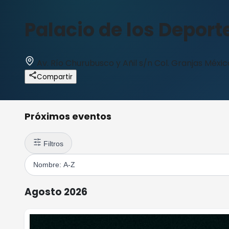
Palacio de los Deport
Av. Río Churubusco y Añil s/n Col. Granjas Méxic
Compartir
Próximos eventos
Filtros
Agosto 2026