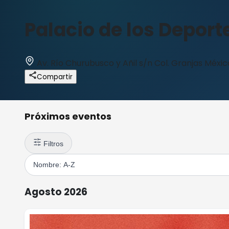
Palacio de los Deport
Av. Río Churubusco y Añil s/n Col. Granjas Méxic
Compartir
Próximos eventos
Filtros
Agosto 2026