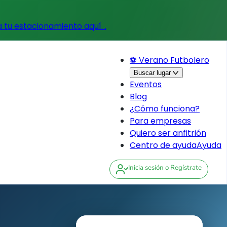
a tu estacionamiento aquí.
.
⚽ Verano Futbolero
Buscar lugar
Eventos
Blog
¿Cómo funciona?
Para empresas
Quiero ser anfitrión
Centro de ayuda
Ayuda
Inicia sesión
o Regístrate