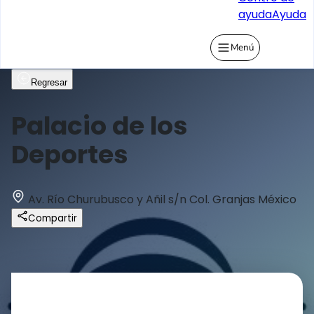
ayuda
Ayuda
Menú
Regresar
Palacio de los
Deportes
Av. Río Churubusco y Añil s/n Col. Granjas México
Compartir