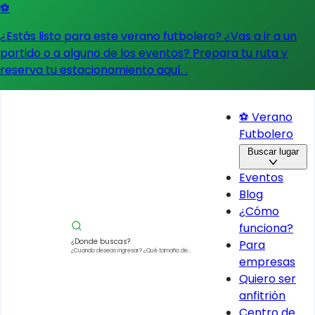
⚽
¿Estás listo para este verano futbolero? ¿Vas a ir a un
partido o a alguno de los eventos?
Prepara tu ruta y
reserva tu estacionamiento aquí.
.
⚽ Verano
Futbolero
Buscar lugar
Eventos
Blog
¿Cómo
funciona?
¿Donde buscas?
Para
¿Cuando deseas ingresar?
¿Qué tamaño de
empresas
vehículo?
Quiero ser
anfitrión
Centro de