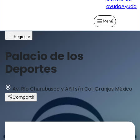
ayuda
Ayuda
Menú
Regresar
Palacio de los
Deportes
Av. Río Churubusco y Añil s/n Col. Granjas México
Compartir