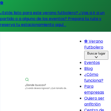
⚽
¿Estás listo para este verano futbolero? ¿Vas a ir a un
partido o a alguno de los eventos?
Prepara tu ruta y
reserva tu estacionamiento aquí.
.
⚽ Verano
Futbolero
Buscar lugar
Eventos
Blog
¿Cómo
funciona?
¿Donde buscas?
Para
¿Cuando deseas ingresar?
¿Qué tamaño de
empresas
vehículo?
Quiero ser
anfitrión
Centro de