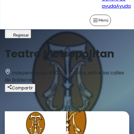
ayuda
Ayuda
Menú
Regresar
Teatro Metropolitan
Independencia #90 Col. Centro, entre las calles
de Balderas
Compartir