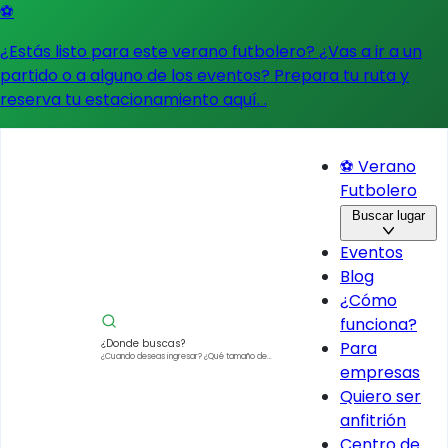
⚽
¿Estás listo para este verano futbolero? ¿Vas a ir a un
partido o a alguno de los eventos?
Prepara tu ruta y
reserva tu estacionamiento aquí.
.
⚽ Verano
Futbolero
Buscar lugar
Eventos
Blog
¿Cómo
funciona?
¿Donde buscas?
Para
¿Cuando deseas ingresar?
¿Qué tamaño de
empresas
vehículo?
Quiero ser
anfitrión
Centro de