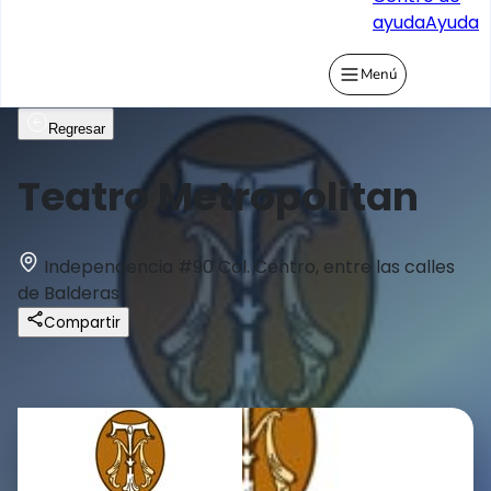
ayuda
Ayuda
Menú
Regresar
Teatro Metropolitan
Independencia #90 Col. Centro, entre las calles
de Balderas
Compartir