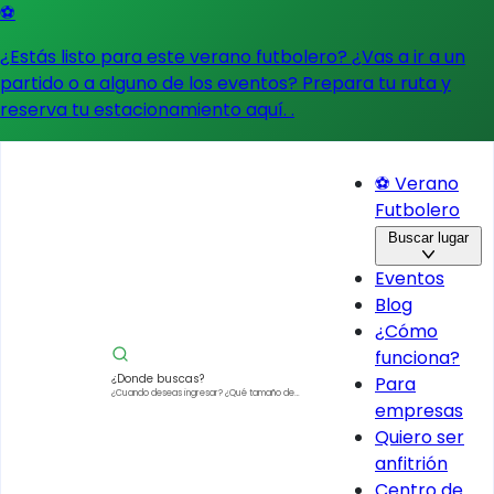
⚽
¿Estás listo para este verano futbolero? ¿Vas a ir a un
partido o a alguno de los eventos?
Prepara tu ruta y
reserva tu estacionamiento aquí.
.
⚽ Verano
Futbolero
Buscar lugar
Eventos
Blog
¿Cómo
funciona?
¿Donde buscas?
Para
¿Cuando deseas ingresar?
¿Qué tamaño de
empresas
vehículo?
Quiero ser
anfitrión
Centro de