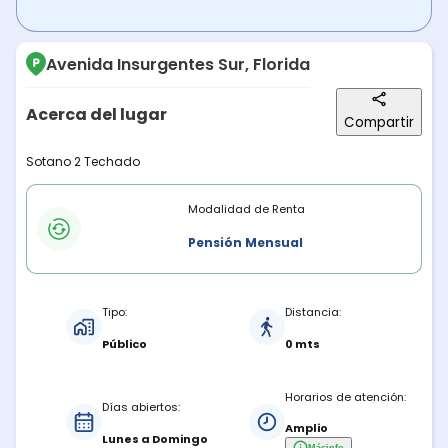
Avenida Insurgentes Sur, Florida
Acerca del lugar
Compartir
Descripción del lugar
Sotano 2 Techado
Modalidades de renta
Modalidad de Renta
Pensión Mensual
Características del estacionamiento
Tipo:
Distancia:
Público
0 mts
Horarios de atención:
Días abiertos:
Amplio
Lunes a Domingo
Más
info