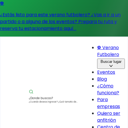
⚽
¿Estás listo para este verano futbolero? ¿Vas a ir a un
partido o a alguno de los eventos?
Prepara tu ruta y
reserva tu estacionamiento aquí.
.
⚽ Verano
Futbolero
Buscar lugar
Eventos
Blog
¿Cómo
funciona?
¿Donde buscas?
Para
¿Cuando deseas ingresar?
¿Qué tamaño de
empresas
vehículo?
Quiero ser
anfitrión
Centro de