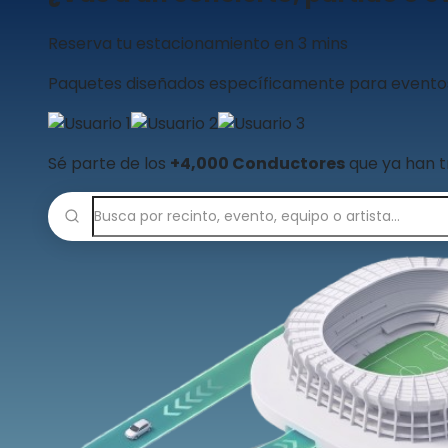
Reserva tu estacionamiento en 3 mins
Paquetes diseñados específicamente para eventos. 
Sé parte de los
+4,000 Conductores
que ya han t