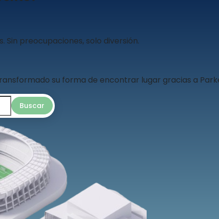
Sin preocupaciones, solo diversión.
ransformado su forma de encontrar lugar gracias a Par
Buscar