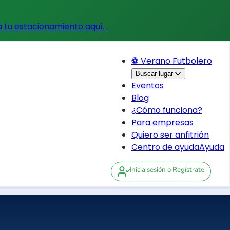
a tu estacionamiento aquí.
.
⚽ Verano Futbolero
Buscar lugar
Eventos
Blog
¿Cómo funciona?
Para empresas
Quiero ser anfitrión
Centro de ayuda
Ayuda
Inicia sesión
o Regístrate