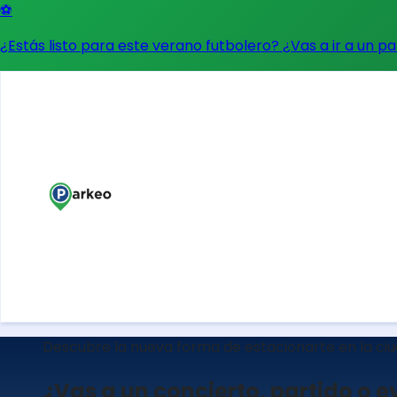
⚽
¿Estás listo para este verano futbolero? ¿Vas a ir a un p
Descubre la nueva forma de estacionarte en la ci
¿Vas a un concierto, partido o 