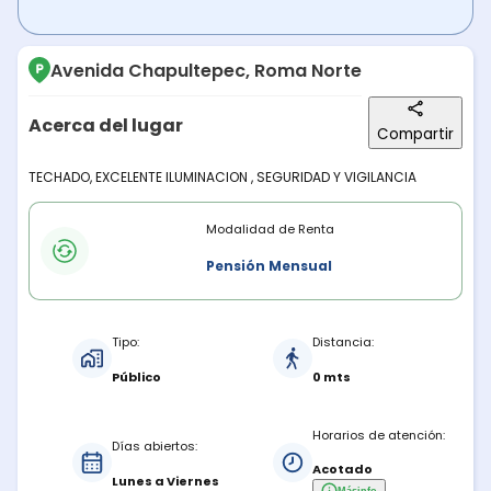
Avenida Chapultepec, Roma Norte
Acerca del lugar
Compartir
Descripción del lugar
TECHADO, EXCELENTE ILUMINACION , SEGURIDAD Y VIGILANCIA
Modalidades de renta
Modalidad de Renta
Pensión Mensual
Características del estacionamiento
Tipo:
Distancia:
Público
0 mts
Horarios de atención:
Días abiertos:
Acotado
Lunes a Viernes
Más
info