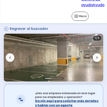
ayuda
Ayuda
Menú
Regresar al buscador
1 / 3
¿Eres una empresa interesada en este lugar
para tus empleados u operación?
Da clic aquí para solicitar más detalles
y hablar con un agente