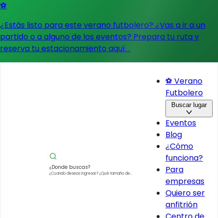
⚽
¿Estás listo para este verano futbolero? ¿Vas a ir a un
partido o a alguno de los eventos?
Prepara tu ruta y
reserva tu estacionamiento aquí.
.
⚽ Verano
Futbolero
Buscar lugar
Eventos
Blog
¿Cómo
funciona?
¿Donde buscas?
Para
¿Cuando deseas ingresar?
¿Qué tamaño de
empresas
vehículo?
Quiero ser
anfitrión
Centro de