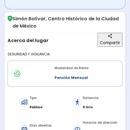
Simón Bolívar, Centro Histórico de la Ciudad
de México
Acerca del lugar
Compartir
Descripción del lugar
SEGURIDAD Y VIGILANCIA
Modalidades de renta
Modalidad de Renta
Pensión Mensual
Características del estacionamiento
Tipo:
Distancia:
Público
0 mts
Horarios de atención:
Días abiertos: