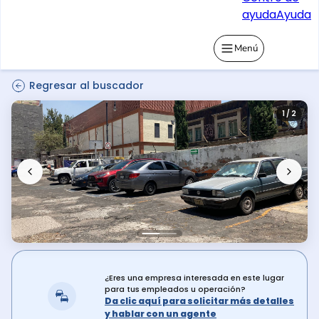
ayuda
Ayuda
Menú
Regresar al buscador
1 / 2
¿Eres una empresa interesada en este lugar
para tus empleados u operación?
Da clic aquí para solicitar más detalles
y hablar con un agente