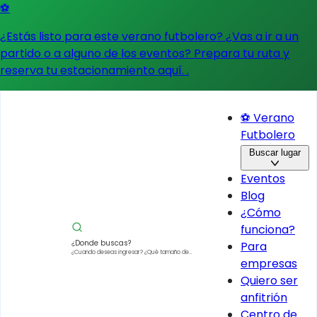
⚽
¿Estás listo para este verano futbolero? ¿Vas a ir a un
partido o a alguno de los eventos?
Prepara tu ruta y
reserva tu estacionamiento aquí.
.
⚽ Verano
Futbolero
Buscar lugar
Eventos
Blog
¿Cómo
funciona?
¿Donde buscas?
Para
¿Cuando deseas ingresar?
¿Qué tamaño de
empresas
vehículo?
Quiero ser
anfitrión
Centro de