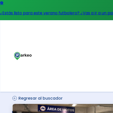
⚽
¿Estás listo para este verano futbolero? ¿Vas a ir a un p
Regresar al buscador