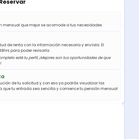
 Reservar
ión mensual que mejor se acomode a tus necesidades.
citud de renta con la información necesaria y envíala. El
48hrs para poder revisarla.
mpleto esté tu perfil, ¡Mejores son tus oportunidades de que
!
ta
ución de tu solicitud y con eso ya podrás visualizar las
a que tu entrada sea sencilla y comience tu pensión mensual