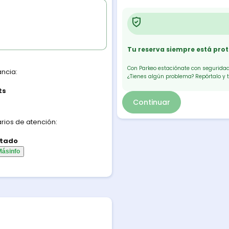
Tu reserva siempre está pro
Con Parkeo estaciónate con seguridad.
ancia:
¿Tienes algún problema? Repórtalo y 
ts
Continuar
rios de atención:
tado
Más
info