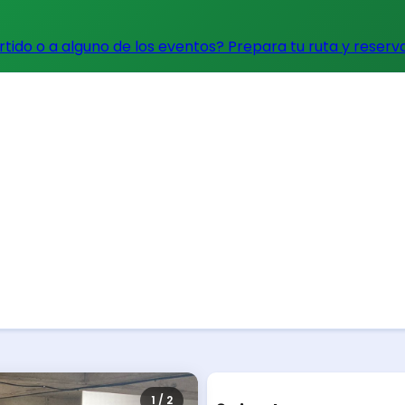
artido o a alguno de los eventos?
Prepara tu ruta y reserv
1 / 2