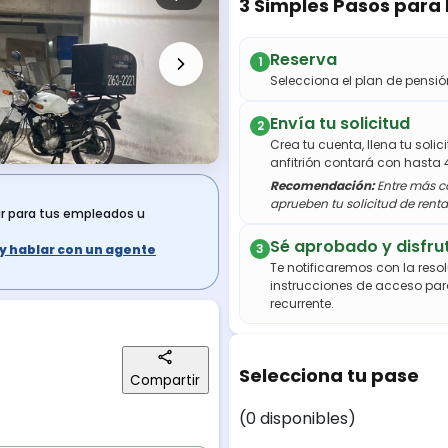
3 Simples Pasos para
Reserva
1
Selecciona el plan de pens
Envía tu solicitud
2
Crea tu cuenta, llena tu soli
anfitrión contará con hasta 
Recomendación:
Entre más co
aprueben tu solicitud de renta
ar para tus empleados u
Sé aprobado y disfru
3
s y hablar con un agente
Te notificaremos con la resol
instrucciones de acceso par
recurrente.
Selecciona tu pase
Compartir
(0 disponibles)