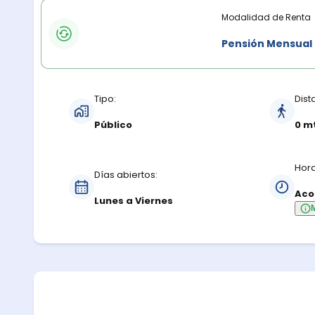
Modalidades de renta
Modalidad de Renta
Pensión Mensual
Características del estacionamiento
Tipo:
Dist
Público
0 m
Hora
Días abiertos:
Aco
Lunes a Viernes