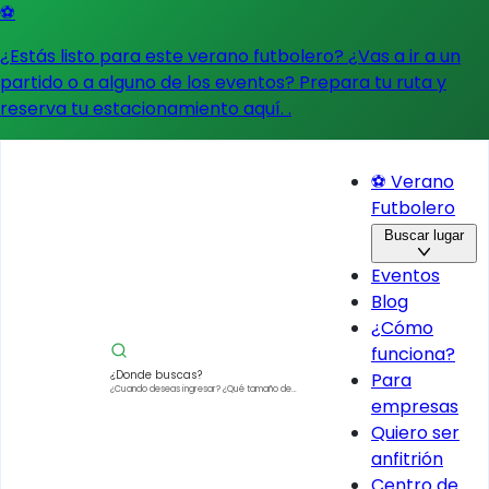
⚽
¿Estás listo para este verano futbolero? ¿Vas a ir a un
partido o a alguno de los eventos?
Prepara tu ruta y
reserva tu estacionamiento aquí.
.
⚽ Verano
Futbolero
Buscar lugar
Eventos
Blog
¿Cómo
funciona?
¿Donde buscas?
Para
¿Cuando deseas ingresar?
¿Qué tamaño de
empresas
vehículo?
Quiero ser
anfitrión
Centro de