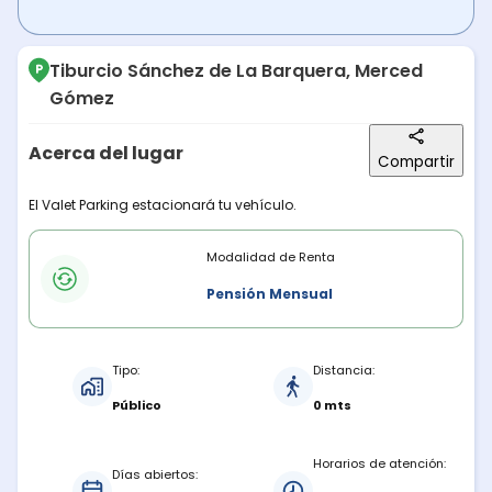
Tiburcio Sánchez de La Barquera, Merced
Gómez
Acerca del lugar
Compartir
Descripción del lugar
El Valet Parking estacionará tu vehículo.
Modalidades de renta
Modalidad de Renta
Pensión Mensual
Características del estacionamiento
Tipo:
Distancia:
Público
0 mts
Horarios de atención:
Días abiertos: