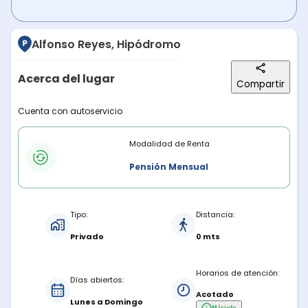
Alfonso Reyes, Hipódromo
Acerca del lugar
Compartir
Descripción del lugar
Cuenta con autoservicio
Modalidades de renta
Modalidad de Renta
Pensión Mensual
Características del estacionamiento
Tipo:
Distancia:
Privado
0 mts
Horarios de atención:
Días abiertos:
Acotado
Lunes a Domingo
Más
info