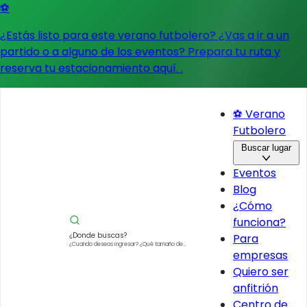
⚽
¿Estás listo para este verano futbolero? ¿Vas a ir a un
partido o a alguno de los eventos?
Prepara tu ruta y
reserva tu estacionamiento aquí.
.
⚽ Verano
Futbolero
Buscar lugar
Eventos
Blog
¿Cómo
funciona?
¿Donde buscas?
Para
¿Cuando deseas ingresar?
¿Qué tamaño de
empresas
vehículo?
Quiero ser
anfitrión
Centro de