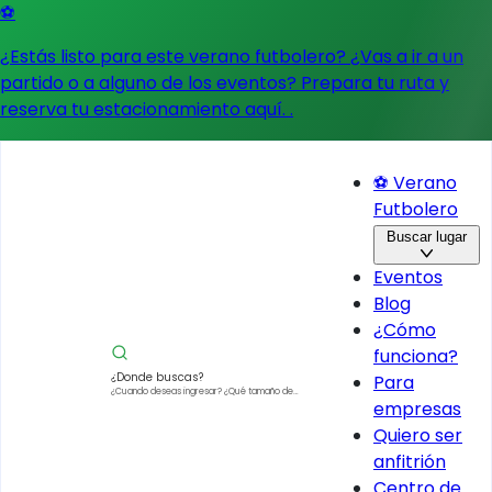
⚽
¿Estás listo para este verano futbolero? ¿Vas a ir a un
partido o a alguno de los eventos?
Prepara tu ruta y
reserva tu estacionamiento aquí.
.
⚽ Verano
Futbolero
Buscar lugar
Eventos
Blog
¿Cómo
funciona?
¿Donde buscas?
Para
¿Cuando deseas ingresar?
¿Qué tamaño de
empresas
vehículo?
Quiero ser
anfitrión
Centro de