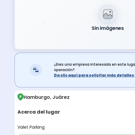
Sin imágenes
¿Eres una empresa interesada en este lug
operación?
Da clic aquí para solicitar más detalle
Hamburgo, Juárez
Acerca del lugar
Descripción del lugar
Valet Parking