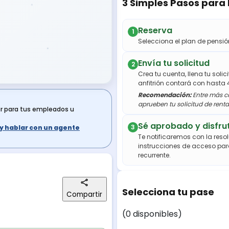
3 Simples Pasos para
Reserva
1
Selecciona el plan de pens
Envía tu solicitud
2
Crea tu cuenta, llena tu soli
anfitrión contará con hasta 
Recomendación:
Entre más co
aprueben tu solicitud de renta
ar para tus empleados u
Sé aprobado y disfru
3
s y hablar con un agente
Te notificaremos con la resol
instrucciones de acceso par
recurrente.
Selecciona tu pase
Compartir
(0 disponibles)