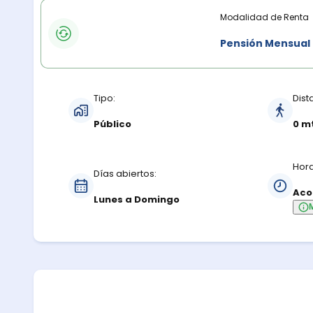
Modalidades de renta
Modalidad de Renta
Pensión Mensual
Características del estacionamiento
Tipo:
Dist
Público
0 m
Hora
Días abiertos:
Aco
Lunes a Domingo