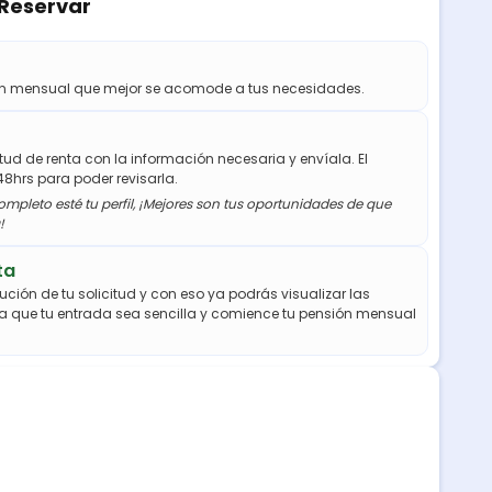
 Reservar
ión mensual que mejor se acomode a tus necesidades.
citud de renta con la información necesaria y envíala. El
48hrs para poder revisarla.
mpleto esté tu perfil, ¡Mejores son tus oportunidades de que
!
ta
ución de tu solicitud y con eso ya podrás visualizar las
a que tu entrada sea sencilla y comience tu pensión mensual