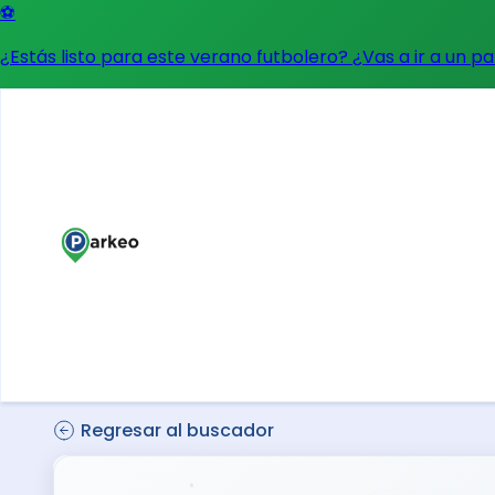
⚽
¿Estás listo para este verano futbolero? ¿Vas a ir a un p
Regresar al buscador