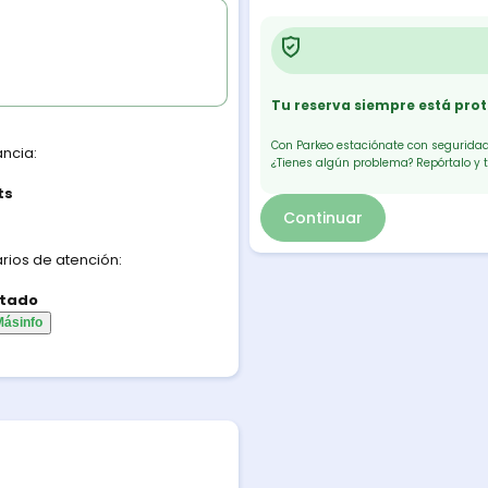
Tu reserva siempre está pro
Con Parkeo estaciónate con seguridad.
ancia:
¿Tienes algún problema? Repórtalo y 
ts
Continuar
rios de atención:
tado
Más
info