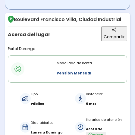
Boulevard Francisco Villa, Ciudad Industrial
Acerca del lugar
Compartir
Descripción del lugar
Portal Durango
Modalidades de renta
Modalidad de Renta
Pensión Mensual
Características del estacionamiento
Tipo:
Distancia:
Público
0 mts
Horarios de atención:
Días abiertos:
Acotado
Lunes a Domingo
Más
info