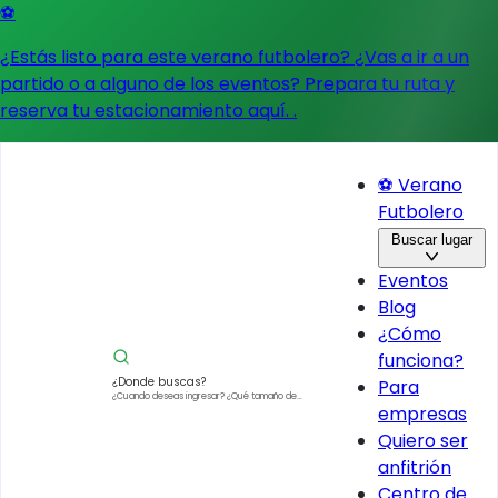
⚽
¿Estás listo para este verano futbolero? ¿Vas a ir a un
partido o a alguno de los eventos?
Prepara tu ruta y
reserva tu estacionamiento aquí.
.
⚽ Verano
Futbolero
Buscar lugar
Eventos
Blog
¿Cómo
funciona?
¿Donde buscas?
Para
¿Cuando deseas ingresar?
¿Qué tamaño de
empresas
vehículo?
Quiero ser
anfitrión
Centro de