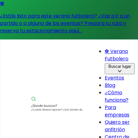
⚽
¿Estás listo para este verano futbolero? ¿Vas a ir a un
partido o a alguno de los eventos?
Prepara tu ruta y
reserva tu estacionamiento aquí.
.
⚽ Verano
Futbolero
Buscar lugar
Eventos
Blog
¿Cómo
funciona?
¿Donde buscas?
Para
¿Cuando deseas ingresar?
¿Qué tamaño de
empresas
vehículo?
Quiero ser
anfitrión
Centro de