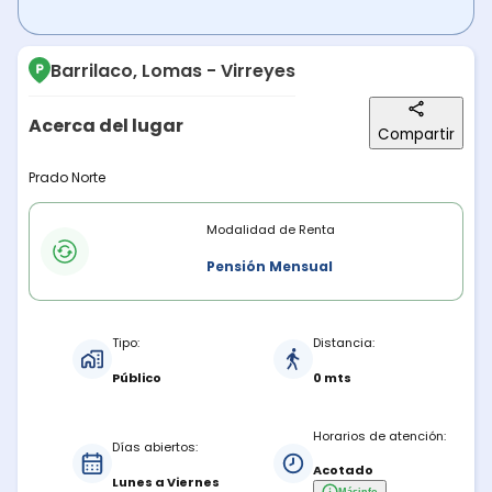
Barrilaco, Lomas - Virreyes
Acerca del lugar
Compartir
Descripción del lugar
Prado Norte
Modalidades de renta
Modalidad de Renta
Pensión Mensual
Características del estacionamiento
Tipo:
Distancia:
Público
0 mts
Horarios de atención:
Días abiertos:
Acotado
Lunes a Viernes
Más
info