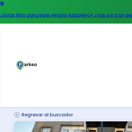
⚽
¿Estás listo para este verano futbolero? ¿Vas a ir a un p
Regresar al buscador