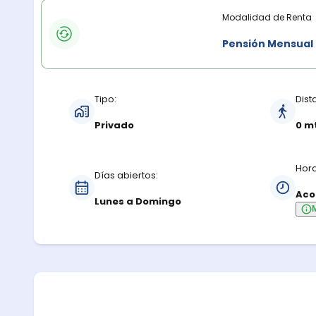
Modalidades de renta
Modalidad de Renta
Pensión Mensual
Características del estacionamiento
Tipo:
Dist
Privado
0 m
Hora
Días abiertos:
Aco
Lunes a Domingo