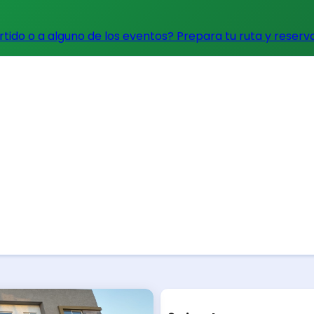
artido o a alguno de los eventos?
Prepara tu ruta y reserv