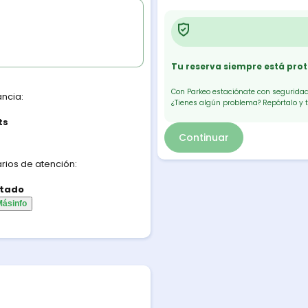
Tu reserva siempre está pro
Con Parkeo estaciónate con seguridad.
ancia:
¿Tienes algún problema? Repórtalo y 
ts
Continuar
rios de atención:
tado
Más
info