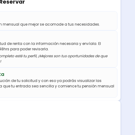
 Reservar
ión mensual que mejor se acomode a tus necesidades.
citud de renta con la información necesaria y envíala. El
48hrs para poder revisarla.
mpleto esté tu perfil, ¡Mejores son tus oportunidades de que
!
ta
ución de tu solicitud y con eso ya podrás visualizar las
a que tu entrada sea sencilla y comience tu pensión mensual