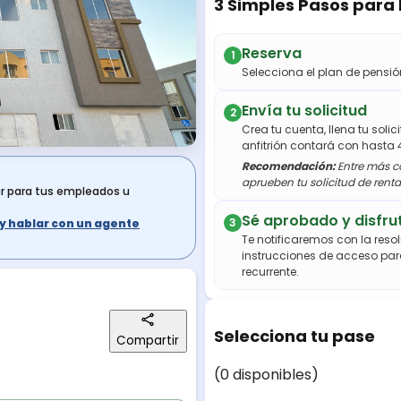
3 Simples Pasos para
Reserva
1
Selecciona el plan de pens
Envía tu solicitud
2
Crea tu cuenta, llena tu soli
anfitrión contará con hasta 
Recomendación:
Entre más co
aprueben tu solicitud de renta
ar para tus empleados u
Sé aprobado y disfru
3
s y hablar con un agente
Te notificaremos con la resol
instrucciones de acceso par
recurrente.
Selecciona tu pase
Compartir
(0 disponibles)