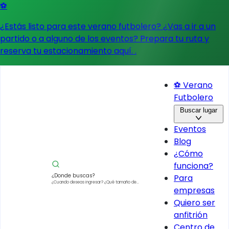
⚽
¿Estás listo para este verano futbolero? ¿Vas a ir a un
partido o a alguno de los eventos?
Prepara tu ruta y
reserva tu estacionamiento aquí.
.
⚽ Verano
Futbolero
Buscar lugar
Eventos
Blog
¿Cómo
funciona?
¿Donde buscas?
Para
¿Cuando deseas ingresar?
¿Qué tamaño de
empresas
vehículo?
Quiero ser
anfitrión
Centro de