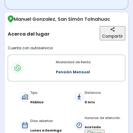
Manuel Gonzalez, San Simón Tolnahuac
Acerca del lugar
Compartir
Descripción del lugar
Cuenta con autoservicio
Modalidades de renta
Modalidad de Renta
Pensión Mensual
Características del estacionamiento
Tipo:
Distancia:
Público
0 mts
Horarios de atención:
Días abiertos:
Acotado
Lunes a Domingo
Más
info