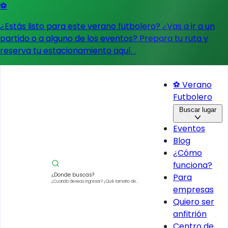
⚽
¿Estás listo para este verano futbolero? ¿Vas a ir a un
partido o a alguno de los eventos?
Prepara tu ruta y
reserva tu estacionamiento aquí.
.
⚽ Verano
Futbolero
Buscar lugar
Eventos
Blog
¿Cómo
funciona?
¿Donde buscas?
Para
¿Cuando deseas ingresar?
¿Qué tamaño de
empresas
vehículo?
Quiero ser
anfitrión
Centro de