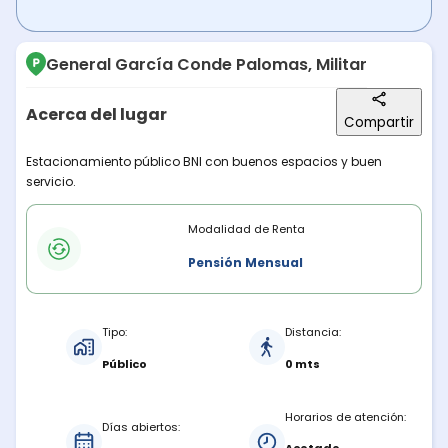
General García Conde Palomas, Militar
Acerca del lugar
Compartir
Descripción del lugar
Estacionamiento público BNI con buenos espacios y buen
servicio.
Modalidades de renta
Modalidad de Renta
Pensión Mensual
Características del estacionamiento
Tipo:
Distancia:
Público
0 mts
Horarios de atención:
Días abiertos: